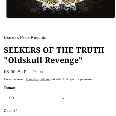
Ouvrir
le
média
1
dans
Useless Pride Records
une
fenêtre
SEEKERS OF THE TRUTH
modale
"Oldskull Revenge"
Prix
€8,00 EUR
Épuisé
habituel
Taxes incluses.
Frais d'expédition
calculés à l'étape de paiement.
Format
Quantité