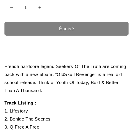
Réduire
Augmenter
la
la
quantité
quantité
de
de
Épuisé
SEEKERS
SEEKERS
OF
OF
THE
THE
TRUTH
TRUTH
&quot;Oldskull
&quot;Oldskull
Revenge&quot;
Revenge&quot;
French hardcore legend Seekers Of The Truth are coming
back with a new album. "OldSkull Revenge" is a real old
school release. Think of Youth Of Today, Bold & Better
Than A Thousand.
Track Listing :
1. Lifestory
2. Behide The Scenes
3. Q Free A Free